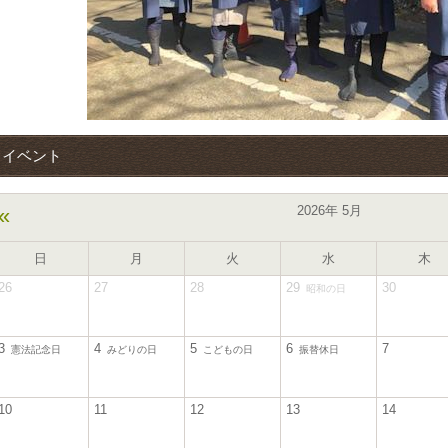
イベント
«
2026年 5月
日
月
火
水
木
26
27
28
29
30
昭和の日
3
4
5
6
7
憲法記念日
みどりの日
こどもの日
振替休日
10
11
12
13
14