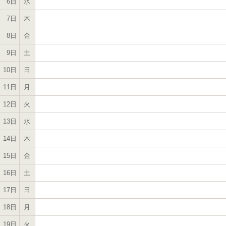
6日
水
7日
木
8日
金
9日
土
10日
日
11日
月
12日
火
13日
水
14日
木
15日
金
16日
土
17日
日
18日
月
19日
火